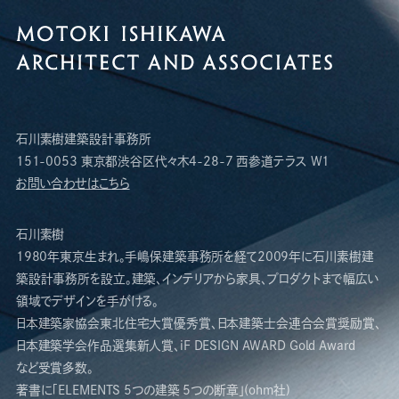
石川素樹建築設計事務所
151-0053 東京都渋谷区代々木4-28-7 西参道テラス W1
お問い合わせはこちら
石川素樹
1980年東京生まれ。手嶋保建築事務所を経て2009年に石川素樹建
築設計事務所を設立。
建築、インテリアから家具、プロダクトまで幅広い
領域でデザインを手がける。
日本建築家協会東北住宅大賞優秀賞、日本建築士会連合会賞奨励賞、
日本建築学会作品選集新人賞、iF DESIGN AWARD Gold Award
など受賞多数。
著書に「ELEMENTS 5つの建築 5つの断章」(ohm社)