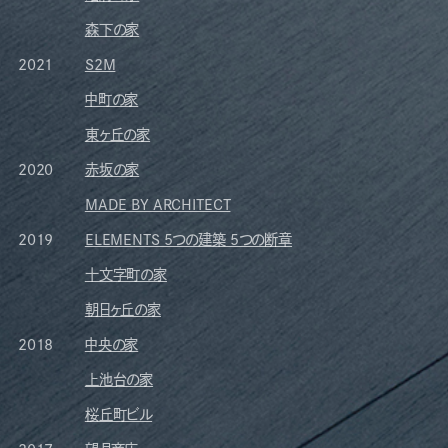
森下の家
2021
S2M
中町の家
東ヶ丘の家
2020
赤坂の家
MADE BY ARCHITECT
2019
ELEMENTS 5つの建築 5つの断章
十文字町の家
朝日ヶ丘の家
2018
中央の家
上池台の家
桜丘町ビル