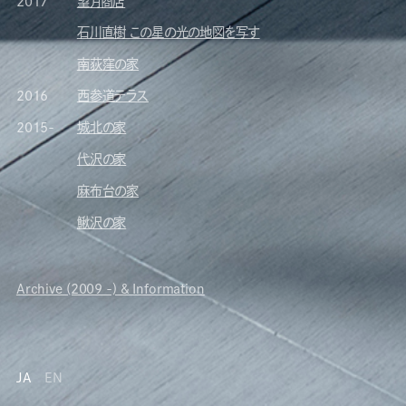
2017
望月商店
石川直樹 この星の光の地図を写す
南荻窪の家
2016
西参道テラス
2015-
城北の家
代沢の家
麻布台の家
鰍沢の家
Archive (2009 -) & Information
JA
EN