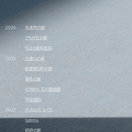
2024
矢来町の家
さちが丘の家
ちはら歯科医院
2023
大倉山の家
新屋朝日町の家
菊名の家
FORMS 石川素樹展
宇宙歯科
2022
PLAGUE & CO.
tatema
昭府の家